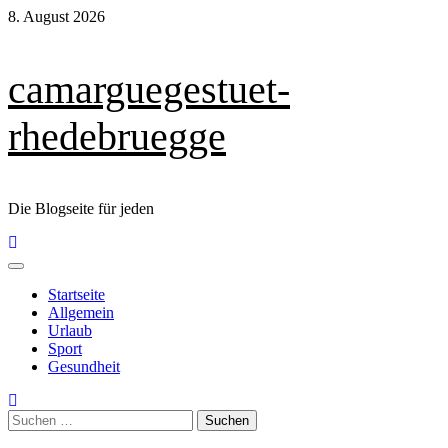
Skip
8. August 2026
to
content
camarguegestuet-
rhedebruegge
Die Blogseite für jeden
Primary
Menu
Startseite
Allgemein
Urlaub
Sport
Gesundheit
Suchen
nach: