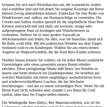
Schauen Sie sich nach Wickeltaschen um, die wasserdicht, isoliert
und wandelbar sind und mit denen Sie sorglose Kurztrips mit Ihrem
kleinen Zwerg unternehmen können. Entdecken Sie eine Reihe von
Windelcremes und -salben, um Hautausschläge zu vermeiden. Die
Cremes und Salben wurden speziell für die empfindliche Haut Ihrer
Kleinen entwickelt und sind ideal, um trockene, rissige oder
aufgesprungene Haut zu beruhigen und Wundscheuern zu
verhindern. Stöbern Sie in einer großen Auswahl an
Wickelutensilien und finden Sie alles, was Sie brauchen, damit sich
Ihr Baby wohl fühlt. Mit den praktischen Windeln aus dem Target-
Sortiment wird es ein Kinderspiel. Wählen Sie aus einem breiten
Angebot an Wegwerfwindeln, die die Haut Ihres Kindes schonen.
Darüber hinaus können Sie wählen, ob Sie jeden Monat zusätzliche
Fasereinlagen oder einen passenden nassen Beutel erhalten
möchten. Diese preisgünstige Marke hilft Ihnen, bei Windeln zu
sparen und bietet dennoch ein Qualitätsprodukt. Sie bestehen aus
weichen Materialien mit einem saugfähigen, auslaufsicheren Kern
und wiederverschließbaren Laschen, die das Wechseln
beschleunigen – und das zu einem vernünftigen Preis. Wenn Sie mit
Ihrem Kauf nicht zufrieden sind, erstattet Luvs Ihnen Ihr Geld
zurück, ohne dass Sie Fragen stellen müssen.
Die Windelgröße Ihres Babys, Ihre Materialvorlieben, wie oft Sie
Lieferungen erhalten möchten und ob Sie einen Service wünschen,