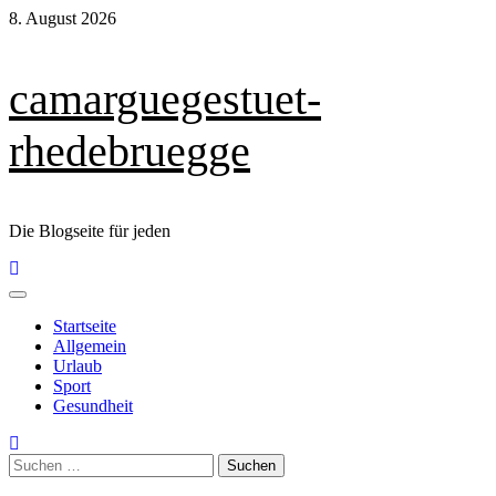
Skip
8. August 2026
to
content
camarguegestuet-
rhedebruegge
Die Blogseite für jeden
Primary
Menu
Startseite
Allgemein
Urlaub
Sport
Gesundheit
Suchen
nach: