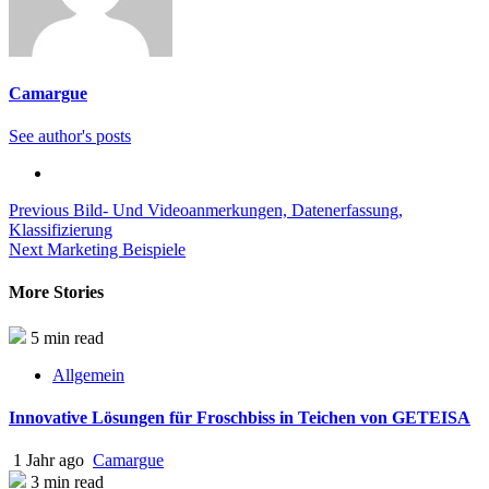
Camargue
See author's posts
Continue
Previous
Bild- Und Videoanmerkungen, Datenerfassung,
Klassifizierung
Reading
Next
Marketing Beispiele
More Stories
5 min read
Allgemein
Innovative Lösungen für Froschbiss in Teichen von GETEISA
1 Jahr ago
Camargue
3 min read