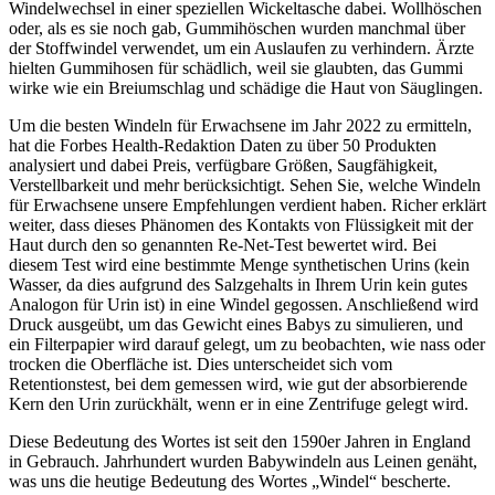
Windelwechsel in einer speziellen Wickeltasche dabei. Wollhöschen
oder, als es sie noch gab, Gummihöschen wurden manchmal über
der Stoffwindel verwendet, um ein Auslaufen zu verhindern. Ärzte
hielten Gummihosen für schädlich, weil sie glaubten, das Gummi
wirke wie ein Breiumschlag und schädige die Haut von Säuglingen.
Um die besten Windeln für Erwachsene im Jahr 2022 zu ermitteln,
hat die Forbes Health-Redaktion Daten zu über 50 Produkten
analysiert und dabei Preis, verfügbare Größen, Saugfähigkeit,
Verstellbarkeit und mehr berücksichtigt. Sehen Sie, welche Windeln
für Erwachsene unsere Empfehlungen verdient haben. Richer erklärt
weiter, dass dieses Phänomen des Kontakts von Flüssigkeit mit der
Haut durch den so genannten Re-Net-Test bewertet wird. Bei
diesem Test wird eine bestimmte Menge synthetischen Urins (kein
Wasser, da dies aufgrund des Salzgehalts in Ihrem Urin kein gutes
Analogon für Urin ist) in eine Windel gegossen. Anschließend wird
Druck ausgeübt, um das Gewicht eines Babys zu simulieren, und
ein Filterpapier wird darauf gelegt, um zu beobachten, wie nass oder
trocken die Oberfläche ist. Dies unterscheidet sich vom
Retentionstest, bei dem gemessen wird, wie gut der absorbierende
Kern den Urin zurückhält, wenn er in eine Zentrifuge gelegt wird.
Diese Bedeutung des Wortes ist seit den 1590er Jahren in England
in Gebrauch. Jahrhundert wurden Babywindeln aus Leinen genäht,
was uns die heutige Bedeutung des Wortes „Windel“ bescherte.