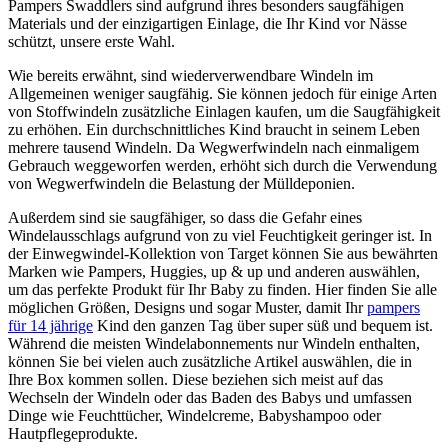
Pampers Swaddlers sind aufgrund ihres besonders saugfähigen
Materials und der einzigartigen Einlage, die Ihr Kind vor Nässe
schützt, unsere erste Wahl.
Wie bereits erwähnt, sind wiederverwendbare Windeln im
Allgemeinen weniger saugfähig. Sie können jedoch für einige Arten
von Stoffwindeln zusätzliche Einlagen kaufen, um die Saugfähigkeit
zu erhöhen. Ein durchschnittliches Kind braucht in seinem Leben
mehrere tausend Windeln. Da Wegwerfwindeln nach einmaligem
Gebrauch weggeworfen werden, erhöht sich durch die Verwendung
von Wegwerfwindeln die Belastung der Mülldeponien.
Außerdem sind sie saugfähiger, so dass die Gefahr eines
Windelausschlags aufgrund von zu viel Feuchtigkeit geringer ist. In
der Einwegwindel-Kollektion von Target können Sie aus bewährten
Marken wie Pampers, Huggies, up & up und anderen auswählen,
um das perfekte Produkt für Ihr Baby zu finden. Hier finden Sie alle
möglichen Größen, Designs und sogar Muster, damit Ihr
pampers
für 14 jährige
Kind den ganzen Tag über super süß und bequem ist.
Während die meisten Windelabonnements nur Windeln enthalten,
können Sie bei vielen auch zusätzliche Artikel auswählen, die in
Ihre Box kommen sollen. Diese beziehen sich meist auf das
Wechseln der Windeln oder das Baden des Babys und umfassen
Dinge wie Feuchttücher, Windelcreme, Babyshampoo oder
Hautpflegeprodukte.